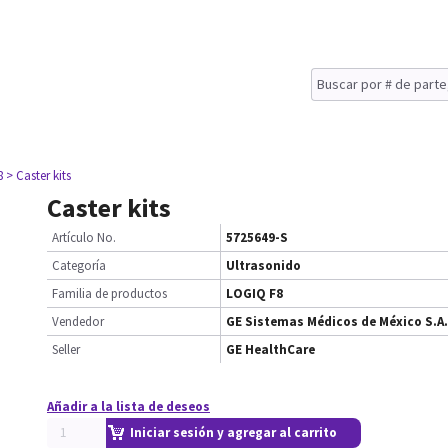
8
> Caster kits
Caster kits
Artículo No.
5725649-S
Categoría
Ultrasonido
Familia de productos
LOGIQ F8
Vendedor
GE Sistemas Médicos de México S.A.
Seller
GE HealthCare
Añadir a la lista de deseos
Iniciar sesión y agregar al carrito