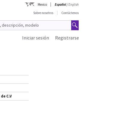
Mexico
Español
/
English
Sobre nosotros
Contáctenos
Iniciar sesión
Registrarse
 de C.V