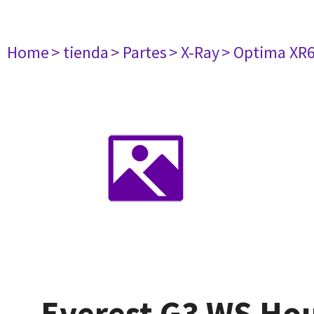
Home
> tienda
> Partes
> X-Ray
> Optima XR
Everest G3 WS Hou