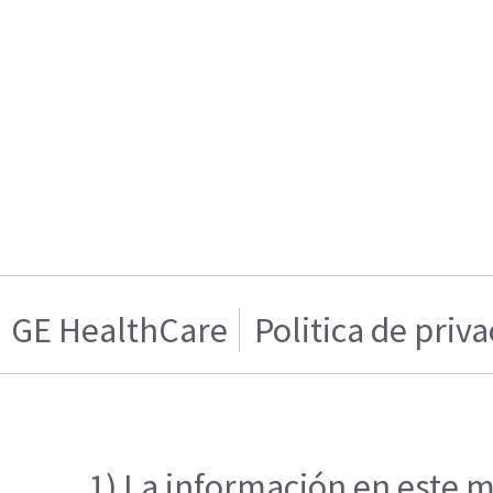
GE HealthCare
Politica de priv
1) La información en este m