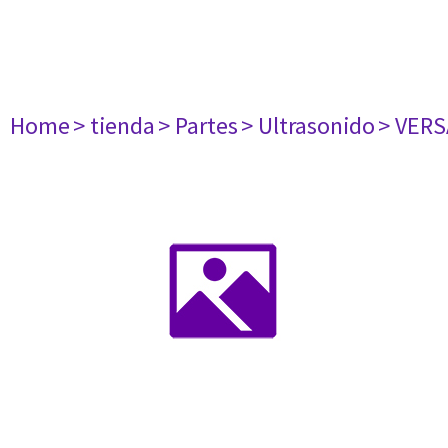
Home
> tienda
> Partes
> Ultrasonido
> VER