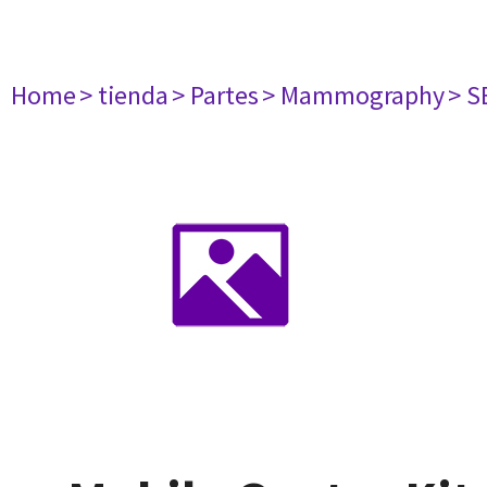
Home
> tienda
> Partes
> Mammography
> S