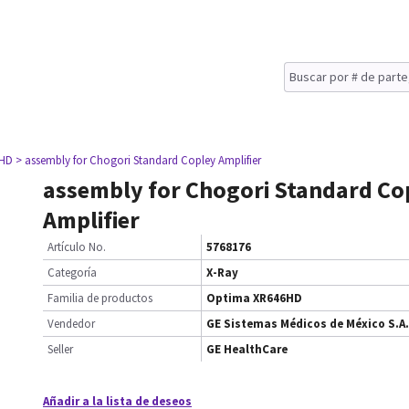
6HD
> assembly for Chogori Standard Copley Amplifier
assembly for Chogori Standard Co
Amplifier
Artículo No.
5768176
Categoría
X-Ray
Familia de productos
Optima XR646HD
Vendedor
GE Sistemas Médicos de México S.A.
Seller
GE HealthCare
Añadir a la lista de deseos