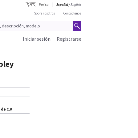
Mexico
Español
/
English
Sobre nosotros
Contáctenos
Iniciar sesión
Registrarse
pley
 de C.V