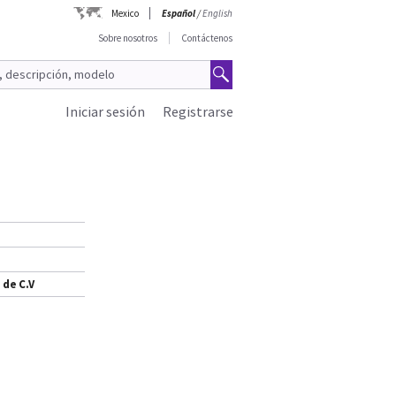
Mexico
Español
/
English
Sobre nosotros
Contáctenos
Iniciar sesión
Registrarse
 de C.V