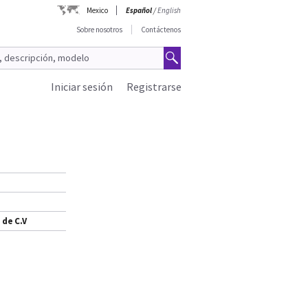
Mexico
Español
/
English
Sobre nosotros
Contáctenos
Iniciar sesión
Registrarse
 de C.V