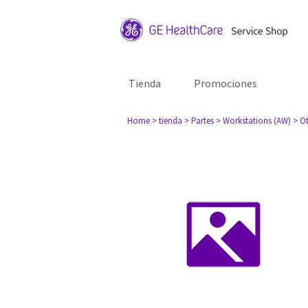
Tienda
Promociones
Home
> tienda
> Partes
> Workstations (AW)
> O