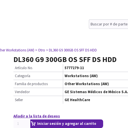
ther Workstations (AW)
> Otro
> DL360 G9 300GB OS SFF DS HDD
DL360 G9 300GB OS SFF DS HDD
Artículo No.
5777279-11
Categoría
Workstations (AW)
Familia de productos
Other Workstations (AW)
Vendedor
GE Sistemas Médicos de México S.A.
Seller
GE HealthCare
Añadir a la lista de deseos
Iniciar sesión y agregar al carrito