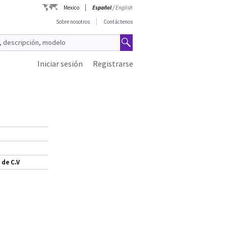
Mexico
Español
/
English
Sobre nosotros
Contáctenos
Iniciar sesión
Registrarse
 de C.V