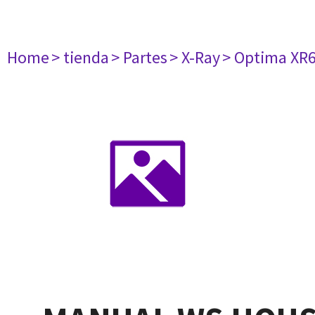
Home
> tienda
> Partes
> X-Ray
> Optima XR