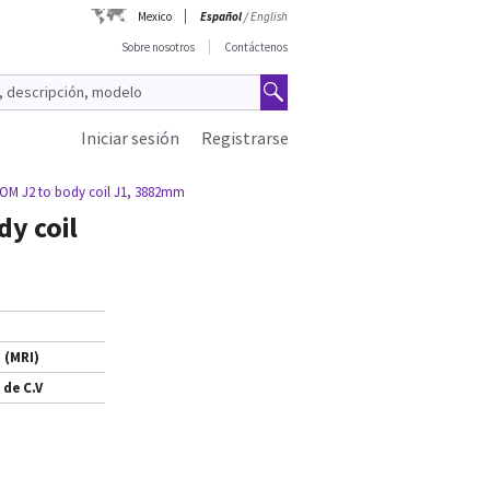
Mexico
Español
/
English
Sobre nosotros
Contáctenos
Iniciar sesión
Registrarse
 OM J2 to body coil J1, 3882mm
y coil
 (MRI)
 de C.V