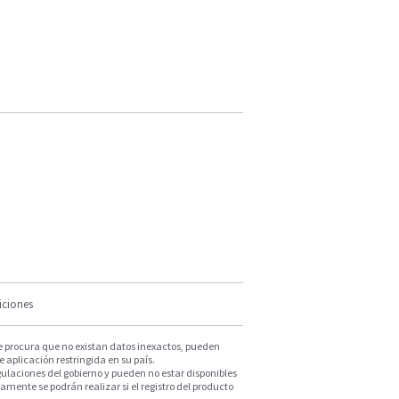
iciones
e procura que no existan datos inexactos, pueden
e aplicación restringida en su país.
ulaciones del gobierno y pueden no estar disponibles
mente se podrán realizar si el registro del producto