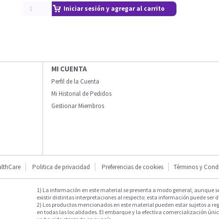
Iniciar sesión y agregar al carrito
MI CUENTA
Perfil de la Cuenta
Mi Historial de Pedidos
Gestionar Miembros
lthCare
Politica de privacidad
Preferencias de cookies
Términos y Cond
1) La información en este material se presenta a modo general, aunque s
existir distintas interpretaciones al respecto; esta información puede ser d
2) Los productos mencionados en este material pueden estar sujetos a reg
en todas las localidades. El embarque y la efectiva comercialización única