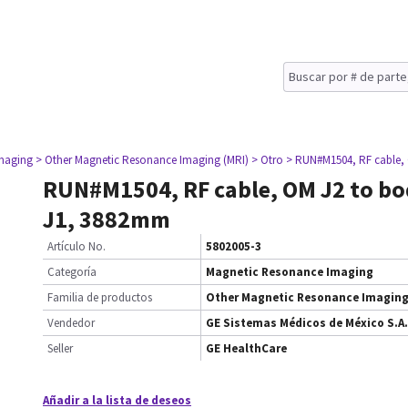
maging
> Other Magnetic Resonance Imaging (MRI)
> Otro
> RUN#M1504, RF cable,
RUN#M1504, RF cable, OM J2 to bod
J1, 3882mm
Artículo No.
5802005-3
Categoría
Magnetic Resonance Imaging
Familia de productos
Other Magnetic Resonance Imaging
Vendedor
GE Sistemas Médicos de México S.A.
Seller
GE HealthCare
Añadir a la lista de deseos