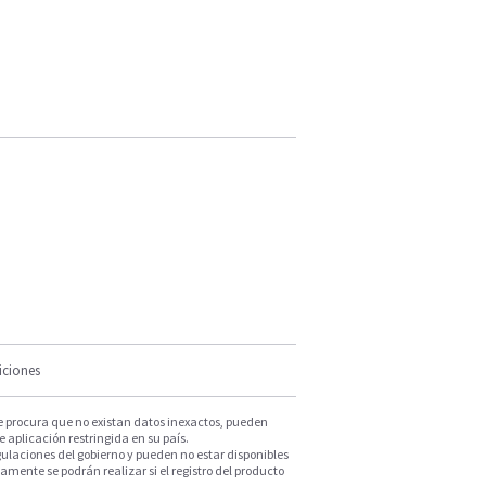
iciones
e procura que no existan datos inexactos, pueden
e aplicación restringida en su país.
ulaciones del gobierno y pueden no estar disponibles
mente se podrán realizar si el registro del producto