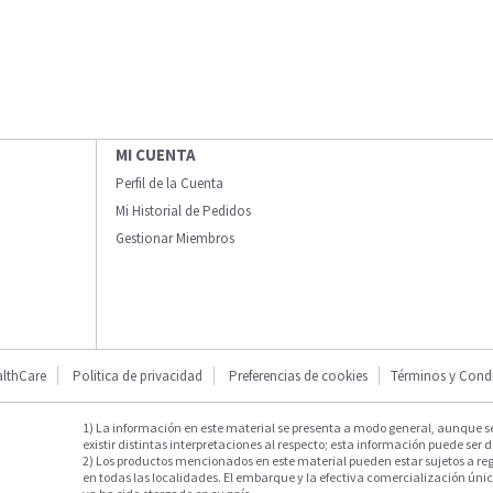
MI CUENTA
Perfil de la Cuenta
Mi Historial de Pedidos
Gestionar Miembros
lthCare
Politica de privacidad
Preferencias de cookies
Términos y Cond
1) La información en este material se presenta a modo general, aunque s
existir distintas interpretaciones al respecto; esta información puede ser d
2) Los productos mencionados en este material pueden estar sujetos a reg
en todas las localidades. El embarque y la efectiva comercialización única