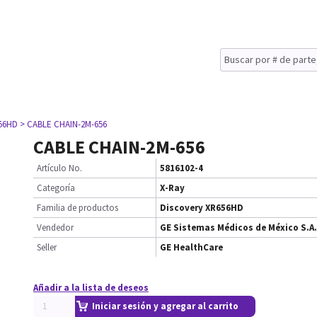
656HD
> CABLE CHAIN-2M-656
CABLE CHAIN-2M-656
Artículo No.
5816102-4
Categoría
X-Ray
Familia de productos
Discovery XR656HD
Vendedor
GE Sistemas Médicos de México S.A.
Seller
GE HealthCare
Añadir a la lista de deseos
Iniciar sesión y agregar al carrito