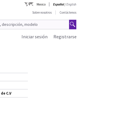
Mexico
Español
/
English
Sobre nosotros
Contáctenos
Iniciar sesión
Registrarse
 de C.V