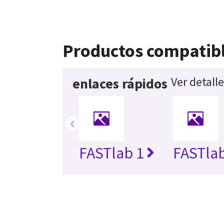
Productos compatib
Ver detall
enlaces rápidos
‹
FASTlab 1
FASTlab