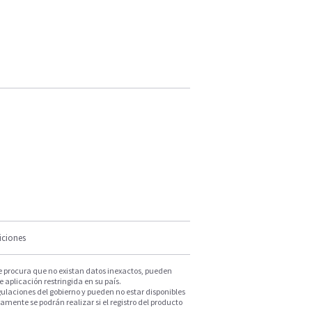
iciones
e procura que no existan datos inexactos, pueden
e aplicación restringida en su país.
ulaciones del gobierno y pueden no estar disponibles
mente se podrán realizar si el registro del producto