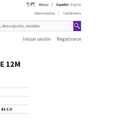
Mexico
Español
/
English
Sobre nosotros
Contáctenos
Iniciar sesión
Registrarse
GE 12M
 de C.V