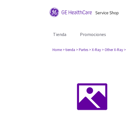
Tienda
Promociones
Home
> tienda
> Partes
> X-Ray
> Other X-Ray
>