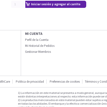
Iniciar sesión y agregar al carrito
MI CUENTA
Perfil de la Cuenta
Mi Historial de Pedidos
Gestionar Miembros
lthCare
Politica de privacidad
Preferencias de cookies
Términos y Cond
1) La información en este material se presenta a modo general, aunque s
existir distintas interpretaciones al respecto; esta información puede ser d
2) Los productos mencionados en este material pueden estar sujetos a reg
en todas las localidades. El embarque y la efectiva comercialización única