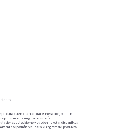
iciones
e procura que no existan datos inexactos, pueden
e aplicación restringida en su país.
ulaciones del gobierno y pueden no estar disponibles
mente se podrán realizar si el registro del producto