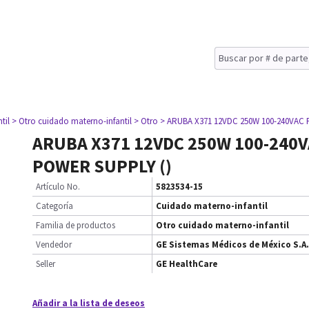
til
> Otro cuidado materno-infantil
> Otro
> ARUBA X371 12VDC 250W 100-240VAC
ARUBA X371 12VDC 250W 100-240
POWER SUPPLY ()
Artículo No.
5823534-15
Categoría
Cuidado materno-infantil
Familia de productos
Otro cuidado materno-infantil
Vendedor
GE Sistemas Médicos de México S.A.
Seller
GE HealthCare
Añadir a la lista de deseos