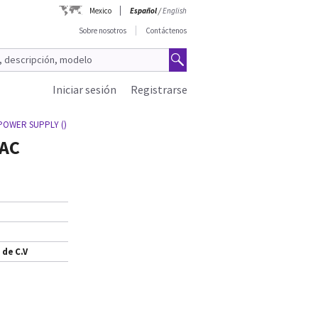
Mexico
Español
/
English
Sobre nosotros
Contáctenos
Iniciar sesión
Registrarse
 POWER SUPPLY ()
VAC
 de C.V