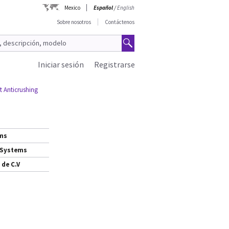
Mexico
Español
/
English
Sobre nosotros
Contáctenos
Iniciar sesión
Registrarse
t Anticrushing
ems
 Systems
 de C.V