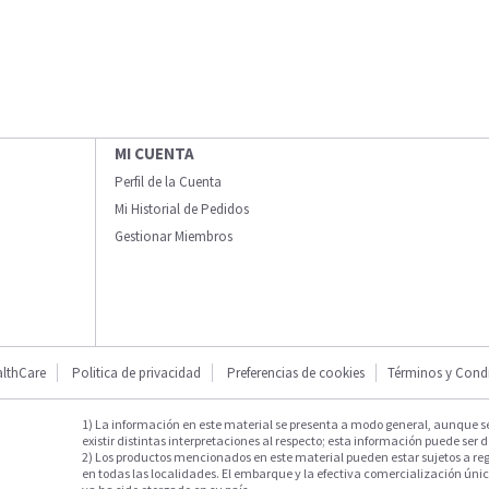
MI CUENTA
Perfil de la Cuenta
Mi Historial de Pedidos
Gestionar Miembros
lthCare
Politica de privacidad
Preferencias de cookies
Términos y Cond
1) La información en este material se presenta a modo general, aunque s
existir distintas interpretaciones al respecto; esta información puede ser d
2) Los productos mencionados en este material pueden estar sujetos a reg
en todas las localidades. El embarque y la efectiva comercialización única