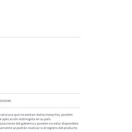
iciones
e procura que no existan datos inexactos, pueden
e aplicación restringida en su país.
ulaciones del gobierno y pueden no estar disponibles
mente se podrán realizar si el registro del producto