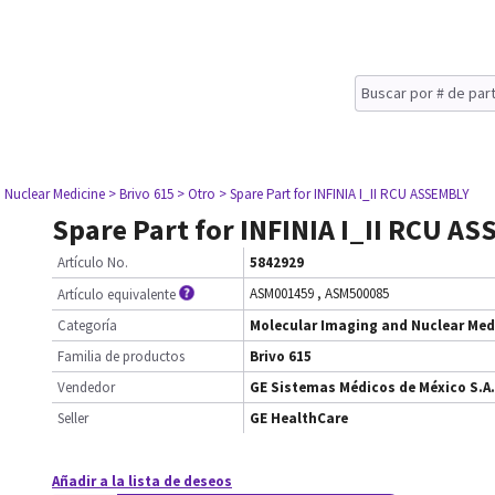
 Nuclear Medicine
> Brivo 615
> Otro
> Spare Part for INFINIA I_II RCU ASSEMBLY
Spare Part for INFINIA I_II RCU A
Artículo No.
5842929
ASM001459
,
ASM500085
Artículo equivalente
Categoría
Molecular Imaging and Nuclear Med
Familia de productos
Brivo 615
Vendedor
GE Sistemas Médicos de México S.A.
Seller
GE HealthCare
Añadir a la lista de deseos