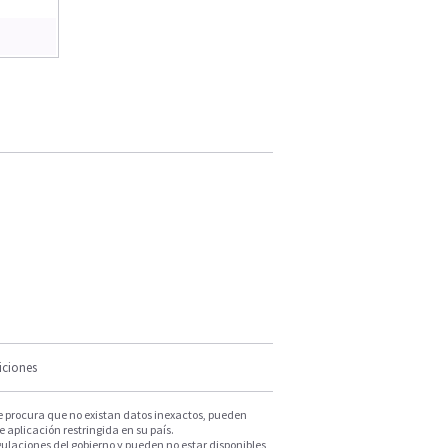
iciones
e procura que no existan datos inexactos, pueden
e aplicación restringida en su país.
ulaciones del gobierno y pueden no estar disponibles