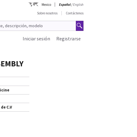
Mexico
Español
/
English
Sobre nosotros
Contáctenos
Iniciar sesión
Registrarse
SSEMBLY
icine
 de C.V