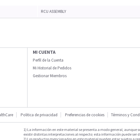
RCU ASSEMBLY
MI CUENTA
Perfil de la Cuenta
Mi Historial de Pedidos
Gestionar Miembros
lthCare
Politica de privacidad
Preferencias de cookies
Términos y Cond
1) La información en este material se presenta a modo general, aunque s
existir distintas interpretaciones al respecto; esta información puede ser d
2) Los productos mencionados en este material pueden estar sujetos a reg