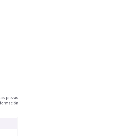
tas piezas
nformación