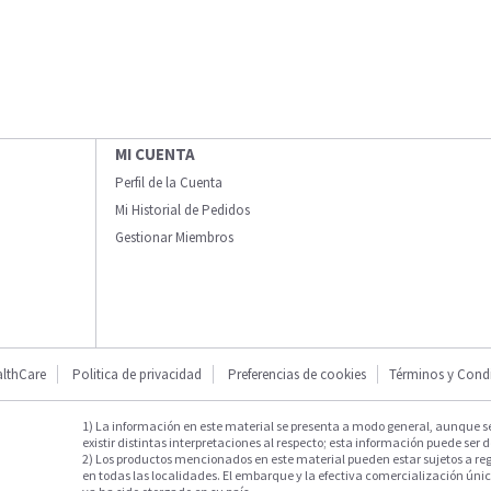
MI CUENTA
Perfil de la Cuenta
Mi Historial de Pedidos
Gestionar Miembros
lthCare
Politica de privacidad
Preferencias de cookies
Términos y Cond
1) La información en este material se presenta a modo general, aunque s
existir distintas interpretaciones al respecto; esta información puede ser d
2) Los productos mencionados en este material pueden estar sujetos a reg
en todas las localidades. El embarque y la efectiva comercialización única