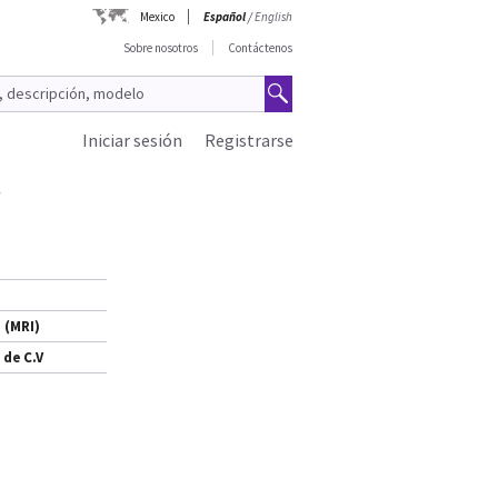
Mexico
Español
/
English
Sobre nosotros
Contáctenos
Iniciar sesión
Registrarse
 (MRI)
 de C.V