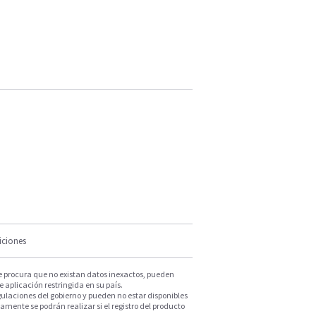
iciones
e procura que no existan datos inexactos, pueden
e aplicación restringida en su país.
ulaciones del gobierno y pueden no estar disponibles
mente se podrán realizar si el registro del producto