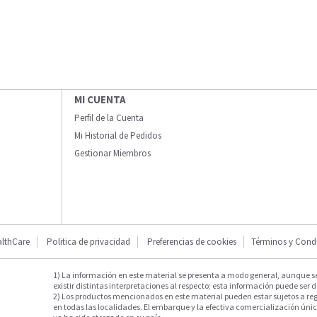
MI CUENTA
Perfil de la Cuenta
Mi Historial de Pedidos
Gestionar Miembros
lthCare
Politica de privacidad
Preferencias de cookies
Términos y Cond
1) La información en este material se presenta a modo general, aunque s
existir distintas interpretaciones al respecto; esta información puede ser d
2) Los productos mencionados en este material pueden estar sujetos a reg
en todas las localidades. El embarque y la efectiva comercialización única