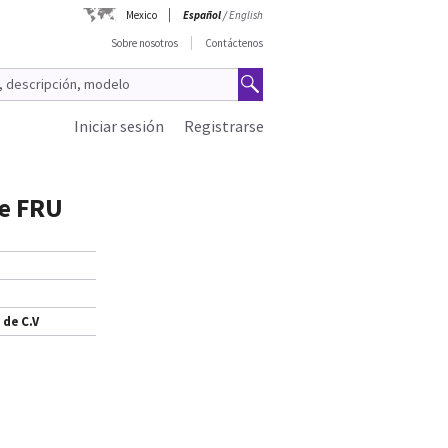
Mexico
Español
/
English
Sobre nosotros
Contáctenos
Iniciar sesión
Registrarse
le FRU
 de C.V