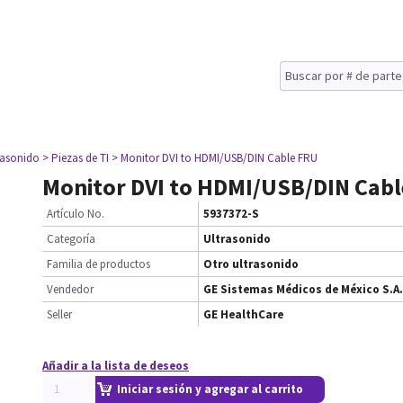
rasonido
> Piezas de TI
> Monitor DVI to HDMI/USB/DIN Cable FRU
Monitor DVI to HDMI/USB/DIN Cab
Artículo No.
5937372-S
Categoría
Ultrasonido
Familia de productos
Otro ultrasonido
Vendedor
GE Sistemas Médicos de México S.A.
Seller
GE HealthCare
Añadir a la lista de deseos
Iniciar sesión y agregar al carrito