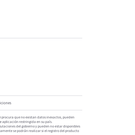
iciones
e procura que no existan datos inexactos, pueden
e aplicación restringida en su país.
ulaciones del gobierno y pueden no estar disponibles
mente se podrán realizar si el registro del producto