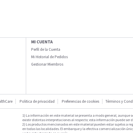
MI CUENTA
Perfil de la Cuenta
Mi Historial de Pedidos
Gestionar Miembros
lthCare
Politica de privacidad
Preferencias de cookies
Términos y Cond
1) La información en este material se presenta a modo general, aunque s
existir distintas interpretaciones al respecto; esta información puede ser d
2) Los productos mencionados en este material pueden estar sujetos a reg
en todas las localidades. El embarque y la efectiva comercialización única