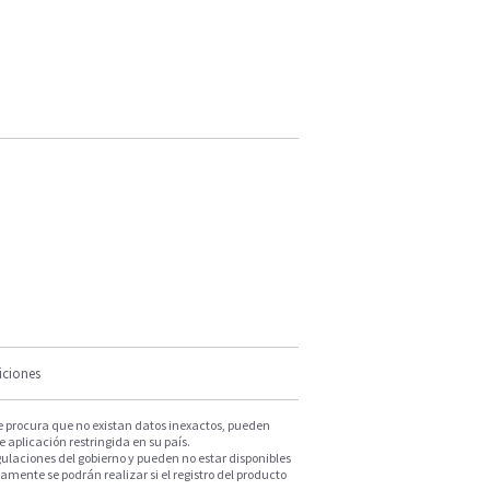
iciones
e procura que no existan datos inexactos, pueden
e aplicación restringida en su país.
ulaciones del gobierno y pueden no estar disponibles
mente se podrán realizar si el registro del producto