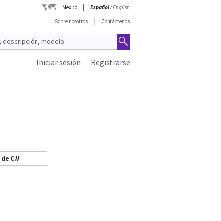
Mexico
Español
/
English
Sobre nosotros
Contáctenos
Iniciar sesión
Registrarse
 de C.V