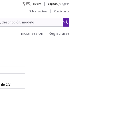
Mexico
Español
/
English
Sobre nosotros
Contáctenos
Iniciar sesión
Registrarse
 de C.V