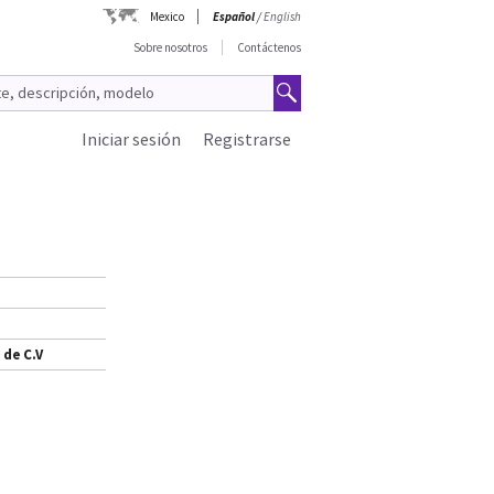
Mexico
Español
/
English
Sobre nosotros
Contáctenos
Iniciar sesión
Registrarse
 de C.V