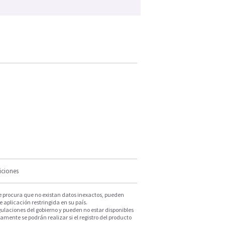
iciones
e procura que no existan datos inexactos, pueden
e aplicación restringida en su país.
ulaciones del gobierno y pueden no estar disponibles
mente se podrán realizar si el registro del producto