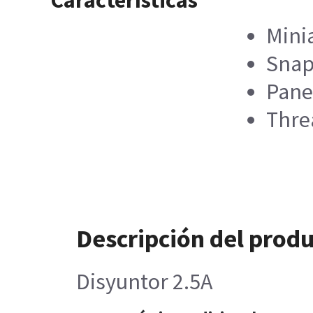
Características
Minia
Snap
Pane
Thre
Descripción del prod
Disyuntor 2.5A