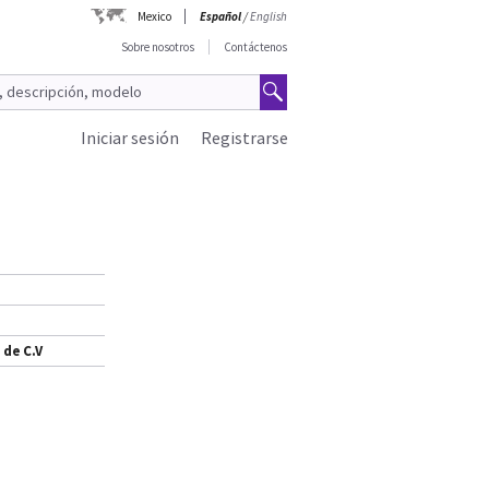
Mexico
Español
/
English
Sobre nosotros
Contáctenos
Iniciar sesión
Registrarse
 de C.V