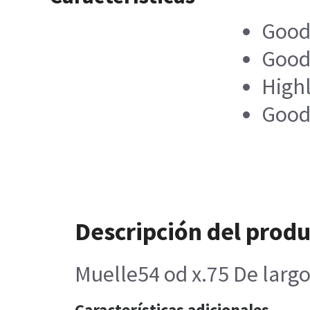
Good
Good
Highl
Good
Descripción del prod
Muelle54 od x.75 De larg
Características adicionales