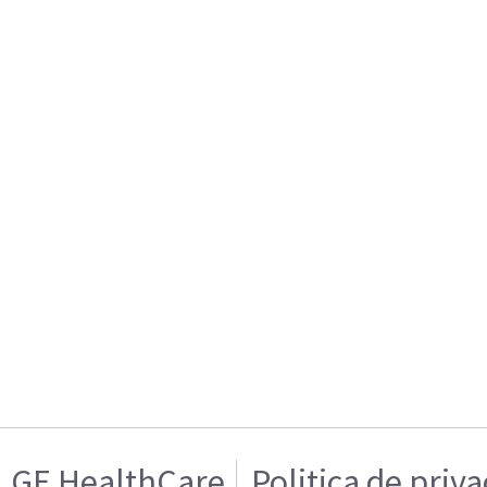
GE HealthCare
Politica de priv