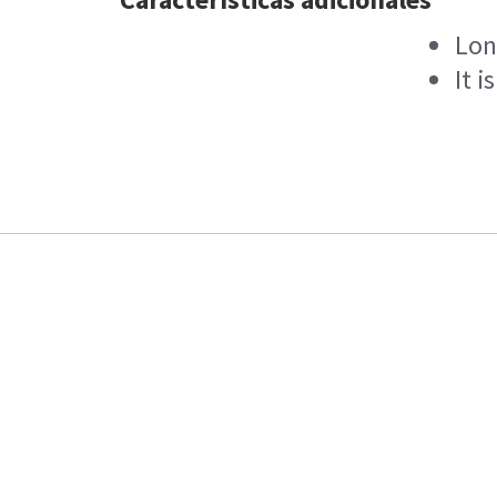
Lon
It 