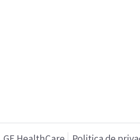
GE HealthCare
Politica de priv