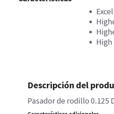
Excel
High
Highe
High
Descripción del prod
Pasador de rodillo 0.125 
Características adicionales