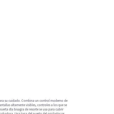
 para su cuidado. Combina un control moderno de
allas altamente visibles, controles a los que se
rta dla bisagra de resorte se usa para cubrir
ncubadora. Una tapa del puerto del oscilador se