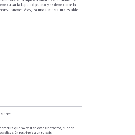
be quitar la tapa del puerto y se debe cerrar la
limpieza suaves. Asegura una temperatura estable
iciones
e procura que no existan datos inexactos, pueden
e aplicación restringida en su país.