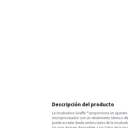
Descripción del producto
La incubadora Giraffe ™ proporciona un aparato
microprocesador con un rendimiento térmico efect
puede acceder desde ambos lados de la incubador
los ojos de buey disponibles a los lados de la in