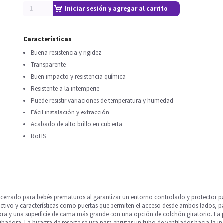
Iniciar sesión y agregar al carrito
Características
Buena resistencia y rigidez
Transparente
Buen impacto y resistencia química
Resistente a la intemperie
Puede resistir variaciones de temperatura y humedad
Fácil instalación y extracción
Acabado de alto brillo en cubierta
RoHS
 cerrado para bebés prematuros al garantizar un entorno controlado y protector
ivo y características como puertas que permiten el acceso desde ambos lados, pant
a y una superficie de cama más grande con una opción de colchón giratorio. La pue
cubadora. La bisagra de resorte se usa para enrutar un tubo de ventilador hacia la i