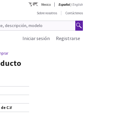
Mexico
Español
/
English
Sobre nosotros
Contáctenos
Iniciar sesión
Registrarse
mprar
oducto
 de C.V