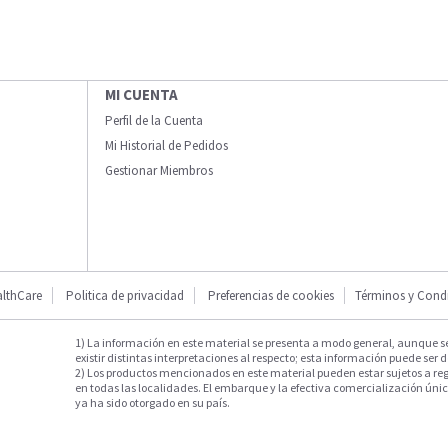
MI CUENTA
Perfil de la Cuenta
Mi Historial de Pedidos
Gestionar Miembros
lthCare
Politica de privacidad
Preferencias de cookies
Términos y Cond
1) La información en este material se presenta a modo general, aunque s
existir distintas interpretaciones al respecto; esta información puede ser d
2) Los productos mencionados en este material pueden estar sujetos a reg
en todas las localidades. El embarque y la efectiva comercialización única
ya ha sido otorgado en su país.