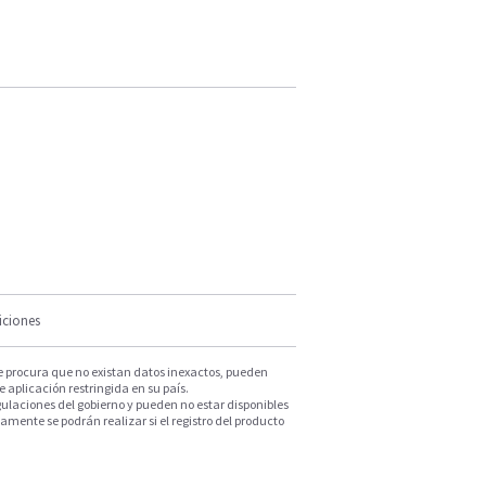
iciones
e procura que no existan datos inexactos, pueden
e aplicación restringida en su país.
ulaciones del gobierno y pueden no estar disponibles
mente se podrán realizar si el registro del producto