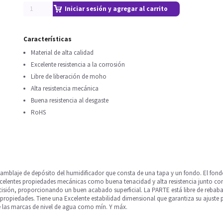
Iniciar sesión y agregar al carrito
Características
Material de alta calidad
Excelente resistencia a la corrosión
Libre de liberación de moho
Alta resistencia mecánica
Buena resistencia al desgaste
RoHS
nsamblaje de depósito del humidificador que consta de una tapa y un fondo. El fo
Excelentes propiedades mecánicas como buena tenacidad y alta resistencia junto con
recisión, proporcionando un buen acabado superficial. La PARTE está libre de rebaba
propiedades. Tiene una Excelente estabilidad dimensional que garantiza su ajuste p
ye las marcas de nivel de agua como mín. Y máx.