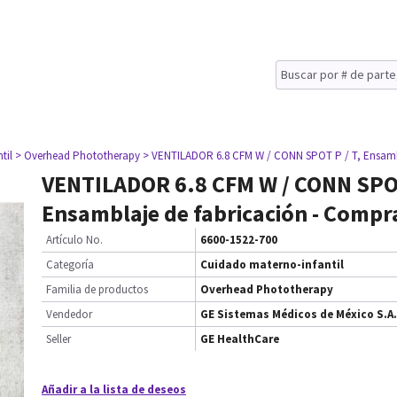
til
> Overhead Phototherapy
> VENTILADOR 6.8 CFM W / CONN SPOT P / T, Ensambl
VENTILADOR 6.8 CFM W / CONN SPOT
Ensamblaje de fabricación - Compr
Artículo No.
6600-1522-700
Categoría
Cuidado materno-infantil
Familia de productos
Overhead Phototherapy
Vendedor
GE Sistemas Médicos de México S.A.
Seller
GE HealthCare
Añadir a la lista de deseos