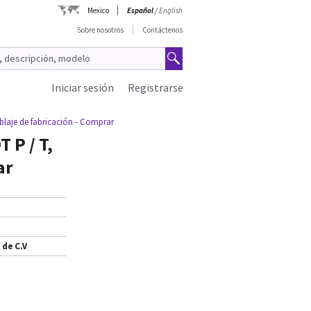
Mexico
Español
/
English
Sobre nosotros
Contáctenos
Iniciar sesión
Registrarse
aje de fabricación - Comprar
 P / T,
ar
 de C.V