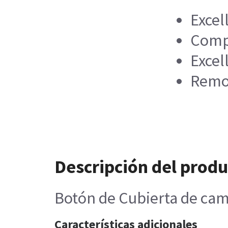
Excel
Compa
Excel
Remov
Descripción del prod
Botón de Cubierta de ca
Características adicionales