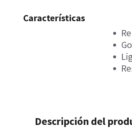
Características
Re
Go
Li
Re
Descripción del prod