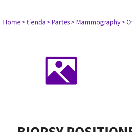
Home
> tienda
> Partes
> Mammography
> 
BIOPSY POSITION