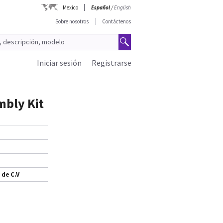
Mexico
Español
/
English
Sobre nosotros
Contáctenos
Iniciar sesión
Registrarse
mbly Kit
 de C.V