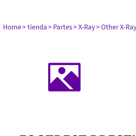
Home
> tienda
> Partes
> X-Ray
> Other X-Ra