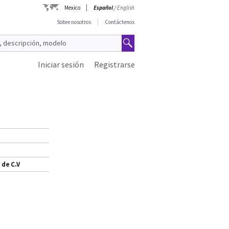
Mexico
Español
/
English
Sobre nosotros
Contáctenos
Iniciar sesión
Registrarse
 de C.V