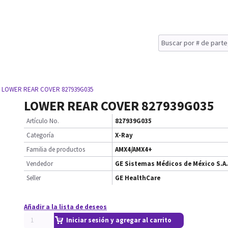
 LOWER REAR COVER 827939G035
LOWER REAR COVER 827939G035
Artículo No.
827939G035
Categoría
X-Ray
Familia de productos
AMX4/AMX4+
Vendedor
GE Sistemas Médicos de México S.A.
Seller
GE HealthCare
Añadir a la lista de deseos
Iniciar sesión y agregar al carrito