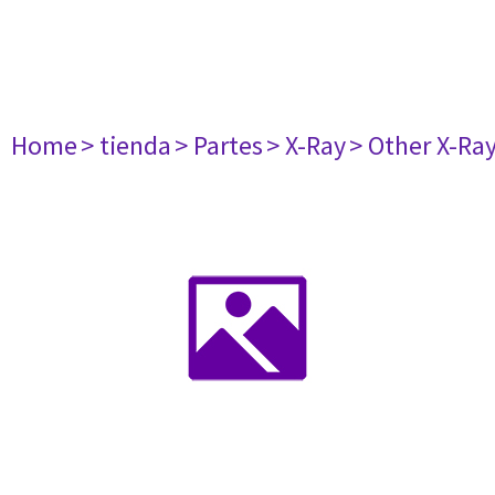
Home
> tienda
> Partes
> X-Ray
> Other X-Ra