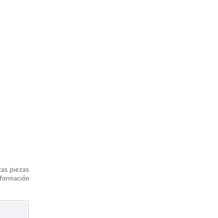
tas piezas
nformación