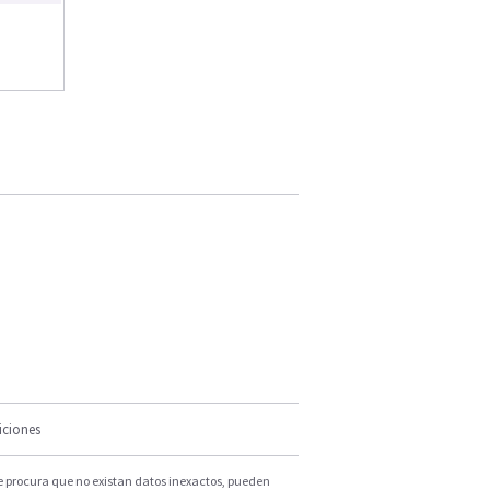
iciones
e procura que no existan datos inexactos, pueden