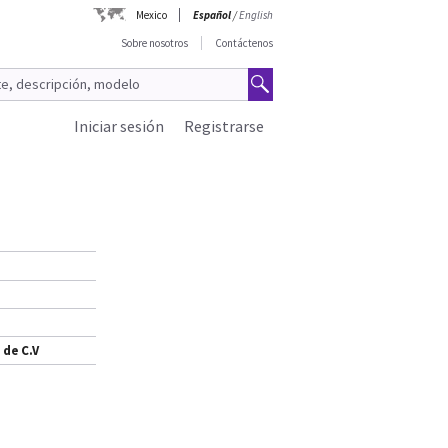
Mexico
Español
/
English
Sobre nosotros
Contáctenos
Iniciar sesión
Registrarse
 de C.V