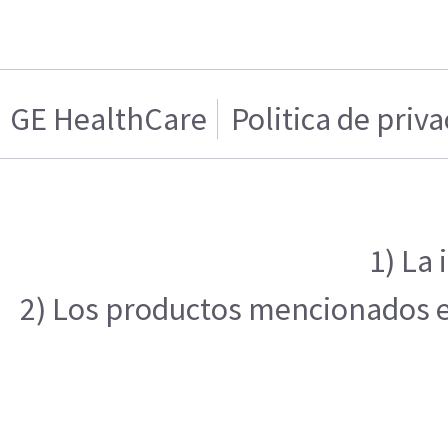
GE HealthCare
Politica de priv
1) La
2) Los productos mencionados en 