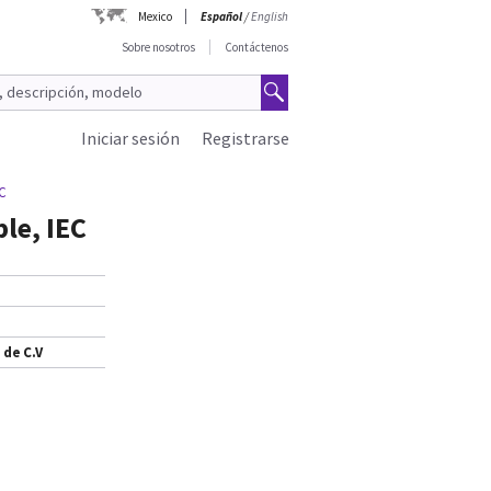
Mexico
Español
/
English
Sobre nosotros
Contáctenos
Iniciar sesión
Registrarse
EC
le, IEC
 de C.V