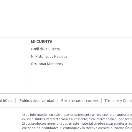
MI CUENTA
Perfil de la Cuenta
Mi Historial de Pedidos
Gestionar Miembros
lthCare
Politica de privacidad
Preferencias de cookies
Términos y Cond
1) La información en este material se presenta a modo general, aunque s
existir distintas interpretaciones al respecto; esta información puede ser d
2) Los productos mencionados en este material pueden estar sujetos a reg
en todas las localidades. El embarque y la efectiva comercialización única