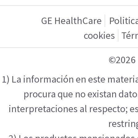
GE HealthCare
Politic
cookies
Tér
©2026 
1) La información en este materi
procura que no existan datos
interpretaciones al respecto; e
restrin