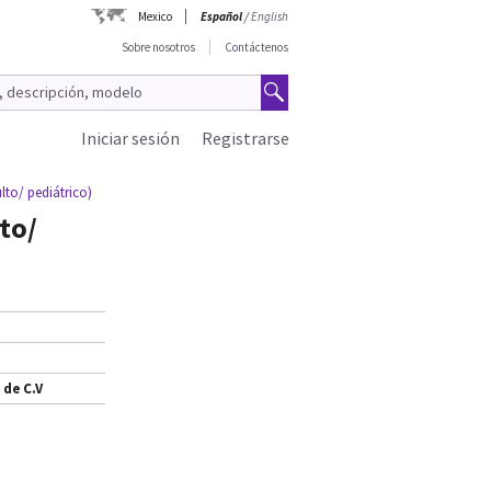
Mexico
Español
/
English
Sobre nosotros
Contáctenos
Iniciar sesión
Registrarse
lto/ pediátrico)
to/
 de C.V