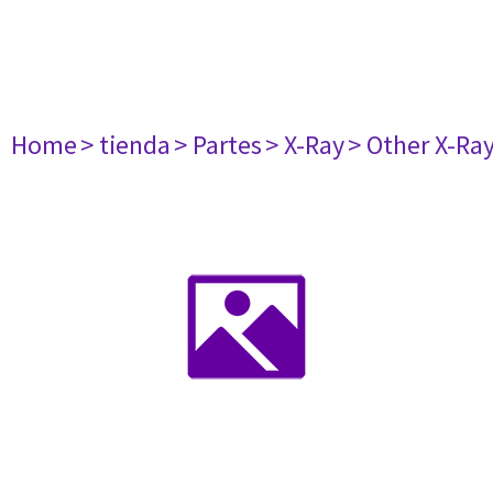
Home
> tienda
> Partes
> X-Ray
> Other X-Ra