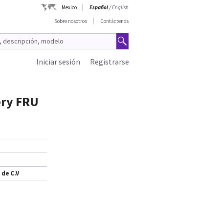
Mexico
Español
/
English
Sobre nosotros
Contáctenos
Iniciar sesión
Registrarse
ery FRU
 de C.V