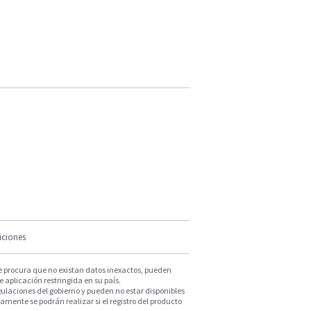
iciones
e procura que no existan datos inexactos, pueden
e aplicación restringida en su país.
ulaciones del gobierno y pueden no estar disponibles
mente se podrán realizar si el registro del producto