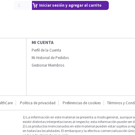
Iniciar sesión y agregar al carrito
MI CUENTA
Perfil de la Cuenta
Mi Historial de Pedidos
Gestionar Miembros
lthCare
Politica de privacidad
Preferencias de cookies
Términos y Cond
1) La información en este material se presenta a modo general, aunque s
existir distintas interpretaciones al respecto; esta información puede ser d
2) Los productos mencionados en este material pueden estar sujetos a reg
en todas las localidades. El embarque y la efectiva comercialización única