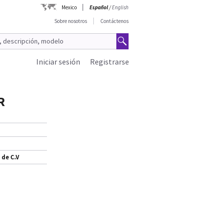
Mexico
Español
/
English
Sobre nosotros
Contáctenos
Iniciar sesión
Registrarse
R
 de C.V