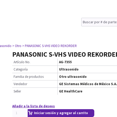
rasonido
> Otro
> PANASONIC S-VHS VIDEO REKORDER
PANASONIC S-VHS VIDEO REKORDE
Artículo No.
AG-7355
Categoría
Ultrasonido
Familia de productos
Otro ultrasonido
Vendedor
GE Sistemas Médicos de México S.A.
Seller
GE HealthCare
Añadir a la lista de deseos
Iniciar sesión y agregar al carrito