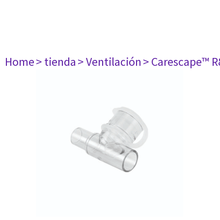
Home
> tienda
> Ventilación
> Carescape™ R