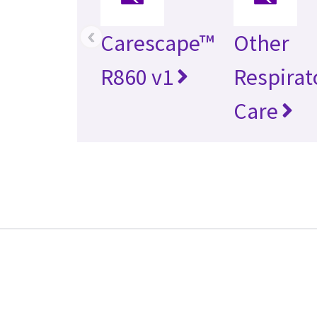
‹
Carescape™
Other
R860 v1
Respirat
Care