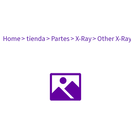
Home
> tienda
> Partes
> X-Ray
> Other X-Ra