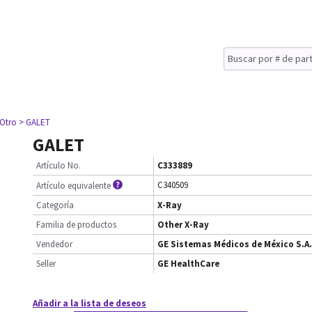
 Otro
> GALET
GALET
Artículo No.
C333889
C340509
Artículo equivalente
Categoría
X-Ray
Familia de productos
Other X-Ray
Vendedor
GE Sistemas Médicos de México S.A.
Seller
GE HealthCare
Añadir a la lista de deseos