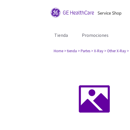
Tienda
Promociones
Home
> tienda
> Partes
> X-Ray
> Other X-Ray
>