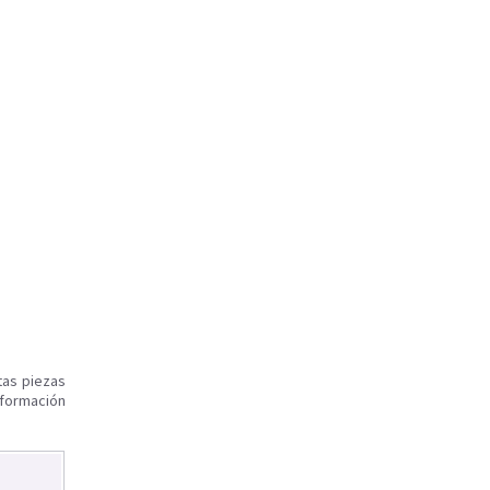
tas piezas
nformación