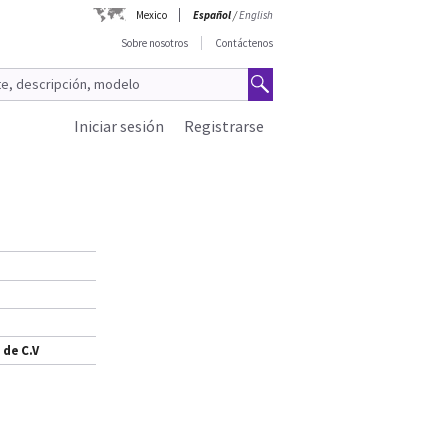
Mexico
Español
/
English
Sobre nosotros
Contáctenos
Iniciar sesión
Registrarse
 de C.V