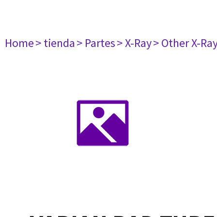
Home
> tienda
> Partes
> X-Ray
> Other X-Ra