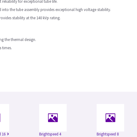
reliability for exceptional tube life.
 into the tube assembly provides exceptional high voltage stability.
vides stability at the 140 kVp rating.
ng the thermal design.
s times.
d 16
Brightspeed 4
Brightspeed 8