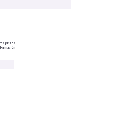
tas piezas
nformación