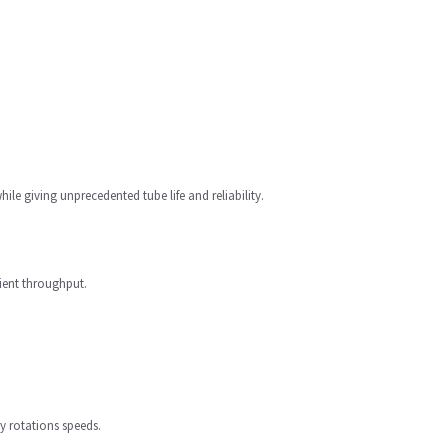
e giving unprecedented tube life and reliability.
ient throughput.
y rotations speeds.