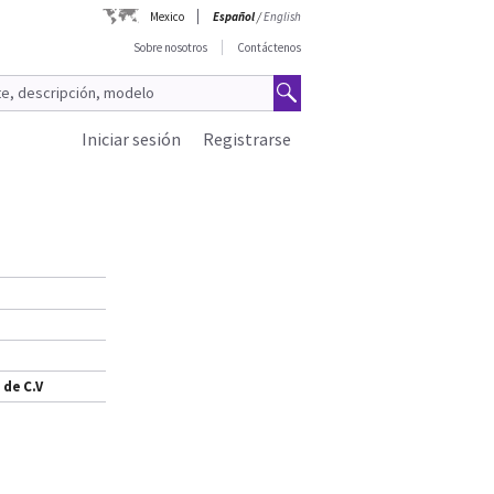
Mexico
Español
/
English
Sobre nosotros
Contáctenos
Iniciar sesión
Registrarse
 de C.V