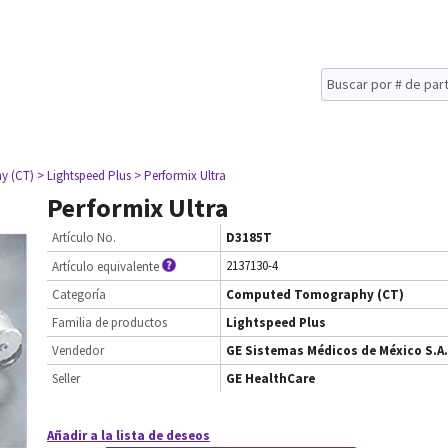
y (CT)
> Lightspeed Plus
> Performix Ultra
Performix Ultra
Artículo No.
D3185T
2137130-4
Artículo equivalente
Categoría
Computed Tomography (CT)
Familia de productos
Lightspeed Plus
Vendedor
GE Sistemas Médicos de México S.A.
Seller
GE HealthCare
Añadir a la lista de deseos