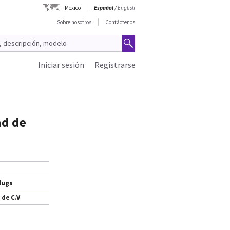
Mexico
Español
/
English
Sobre nosotros
Contáctenos
Iniciar sesión
Registrarse
ad de
lugs
 de C.V